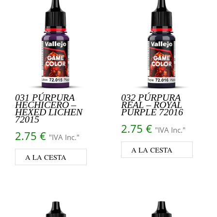
031 PÚRPURA
032 PÚRPURA
HECHICERO –
REAL – ROYAL
HEXED LICHEN
PURPLE 72016
72015
2.75
€
"IVA Inc."
2.75
€
"IVA Inc."
A LA CESTA
A LA CESTA