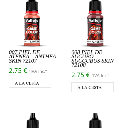
007 PIEL DE
008 PIEL DE
ATENEA – ANTHEA
SÚCUBO –
SKIN 72107
SUCCUBUS SKIN
72108
2.75
€
"IVA Inc."
2.75
€
"IVA Inc."
A LA CESTA
A LA CESTA