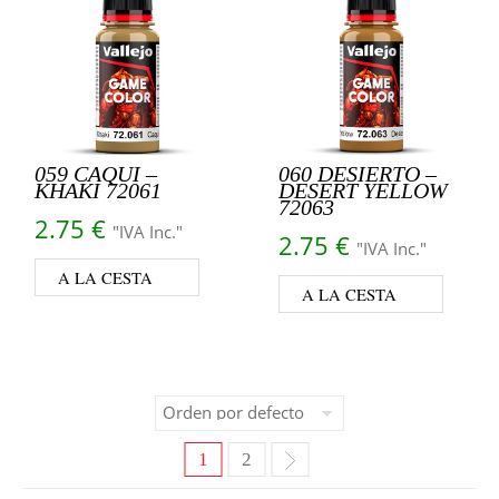
059 CAQUI –
060 DESIERTO –
KHAKI 72061
DESERT YELLOW
72063
2.75
€
"IVA Inc."
2.75
€
"IVA Inc."
A LA CESTA
A LA CESTA
1
2