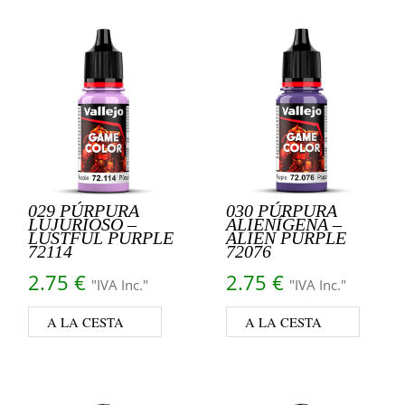
029 PÚRPURA
030 PÚRPURA
LUJURIOSO –
ALIENÍGENA –
LUSTFUL PURPLE
ALIEN PURPLE
72114
72076
2.75
€
2.75
€
"IVA Inc."
"IVA Inc."
A LA CESTA
A LA CESTA