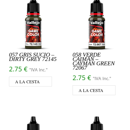
057 GRIS SUCIO –
058 VERDE
DIRTY GREY 72145
CAIMÁN –
CAYMAN GREEN
2.75
€
72067
"IVA Inc."
2.75
€
"IVA Inc."
A LA CESTA
A LA CESTA