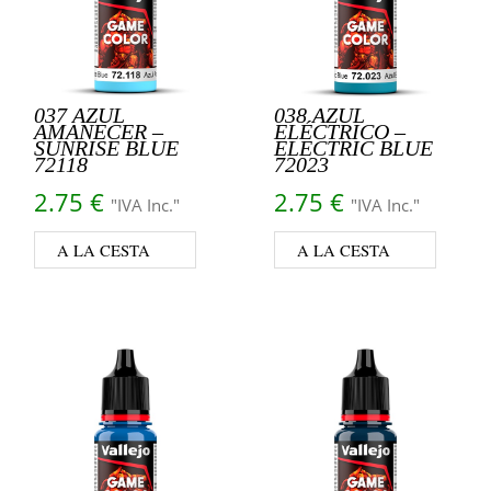
037 AZUL
038 AZUL
AMANECER –
ELÉCTRICO –
SUNRISE BLUE
ELECTRIC BLUE
72118
72023
2.75
€
2.75
€
"IVA Inc."
"IVA Inc."
A LA CESTA
A LA CESTA