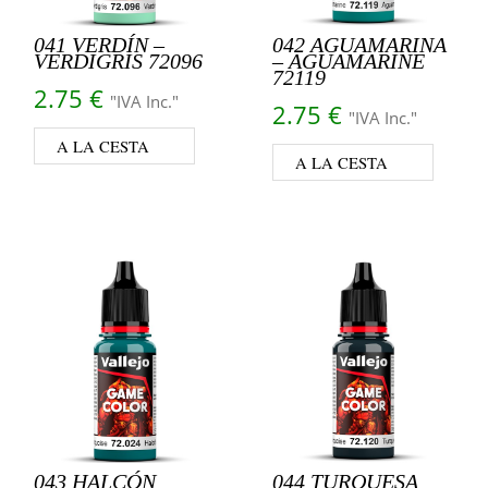
041 VERDÍN –
042 AGUAMARINA
VERDIGRIS 72096
– AGUAMARINE
72119
2.75
€
"IVA Inc."
2.75
€
"IVA Inc."
A LA CESTA
A LA CESTA
043 HALCÓN
044 TURQUESA