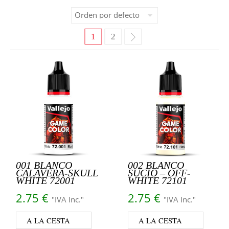
1
2
001 BLANCO
002 BLANCO
CALAVERA-SKULL
SUCIO – OFF-
WHITE 72001
WHITE 72101
2.75
€
2.75
€
"IVA Inc."
"IVA Inc."
A LA CESTA
A LA CESTA