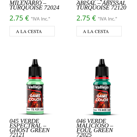
MILENARIO –
ABISAL – ABYSSAL
TURQUOISE 72024
TURQUOISE 72120
2.75
€
2.75
€
"IVA Inc."
"IVA Inc."
A LA CESTA
A LA CESTA
045 VERDE
046 VERDE
ESPECTRAL –
MALICIOSO –
GHOST GREEN
FOUL GREEN
72121
72025