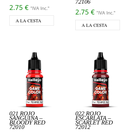
72106
2.75
€
"IVA Inc."
2.75
€
"IVA Inc."
A LA CESTA
A LA CESTA
021 ROJO
022 ROJO
SANGUINA –
ESCARLATA –
BLOODY RED
SCARLET RED
72010
72012