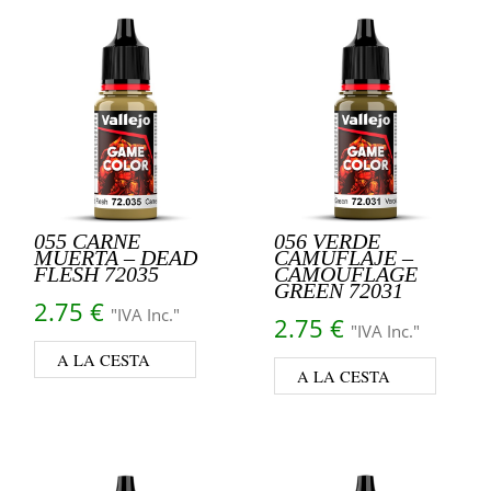
055 CARNE
056 VERDE
MUERTA – DEAD
CAMUFLAJE –
FLESH 72035
CAMOUFLAGE
GREEN 72031
2.75
€
"IVA Inc."
2.75
€
"IVA Inc."
A LA CESTA
A LA CESTA