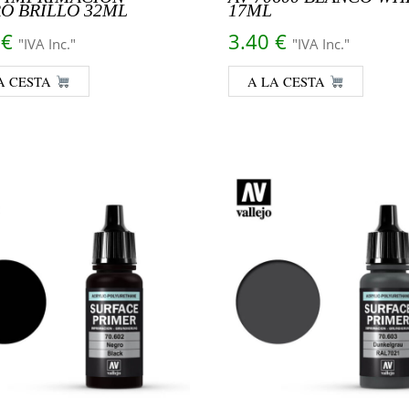
O BRILLO 32ML
17ML
5
€
3.40
€
"IVA Inc."
"IVA Inc."
A CESTA
A LA CESTA