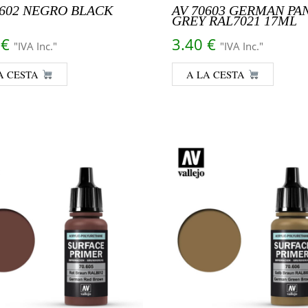
0602 NEGRO BLACK
AV 70603 GERMAN PA
GREY RAL7021 17ML
0
€
3.40
€
"IVA Inc."
"IVA Inc."
A CESTA
A LA CESTA