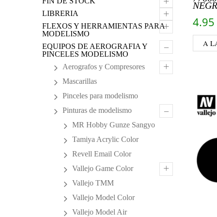
+
FIN DE STOCK
NEGR
+
LIBRERIA
4.9
+
FLEXOS Y HERRAMIENTAS PARA
MODELISMO
A L
–
EQUIPOS DE AEROGRAFIA Y
PINCELES MODELISMO
+
Aerografos y Compresores
Mascarillas
Pinceles para modelismo
–
Pinturas de modelismo
MR Hobby Gunze Sangyo
Tamiya Acrylic Color
Revell Email Color
+
Vallejo Game Color
Vallejo TMM
Vallejo Model Color
Vallejo Model Air