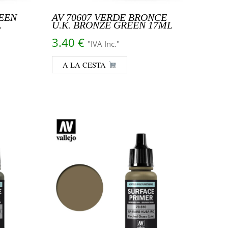
EEN
AV 70607 VERDE BRONCE
L
U.K. BRONZE GREEN 17ML
3.40
€
"IVA Inc."
A LA CESTA