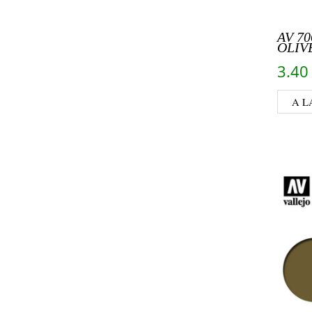
AV 70
OLIV
3.4
A L