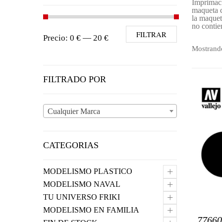
Imprimaci
maqueta c
la maquet
no contie
Precio mínimo
Precio máximo
FILTRAR
Precio:
0 €
—
20 €
Mostrando
FILTRADO POR
Cualquier Marca
CATEGORIAS
+
MODELISMO PLASTICO
+
MODELISMO NAVAL
+
TU UNIVERSO FRIKI
+
MODELISMO EN FAMILIA
7766