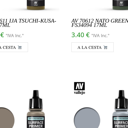
611 IJA TSUCHI-KUSA-
AV 70612 NATO GREE
17ML
FS34094 17ML
0
€
3.40
€
"IVA Inc."
"IVA Inc."
A CESTA
A LA CESTA