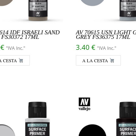
614 IDF ISRAELI SAND
AV 70615 USN LIGHT 
 FS30372 17ML
GREY FS36375 17ML
0
€
3.40
€
"IVA Inc."
"IVA Inc."
A CESTA
A LA CESTA