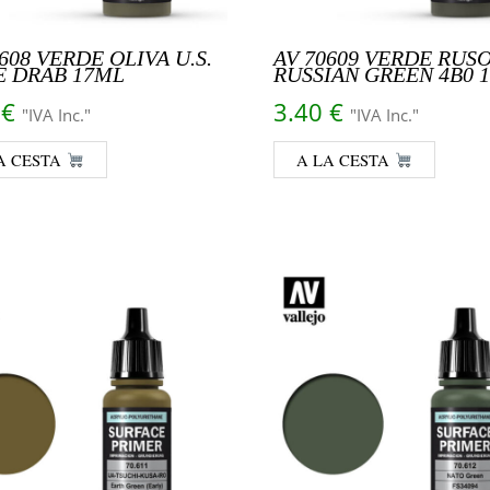
608 VERDE OLIVA U.S.
AV 70609 VERDE RUS
E DRAB 17ML
RUSSIAN GREEN 4B0 
0
€
3.40
€
"IVA Inc."
"IVA Inc."
A CESTA
A LA CESTA