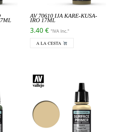
O
AV 70610 IJA KARE-KUSA-
17ML
IRO 17ML
3.40
€
"IVA Inc."
A LA CESTA