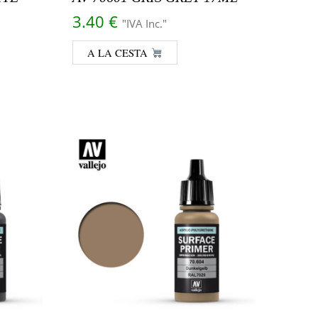
3.40
€
"IVA Inc."
A LA CESTA