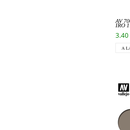
AV 70
IRO 
3.4
A L