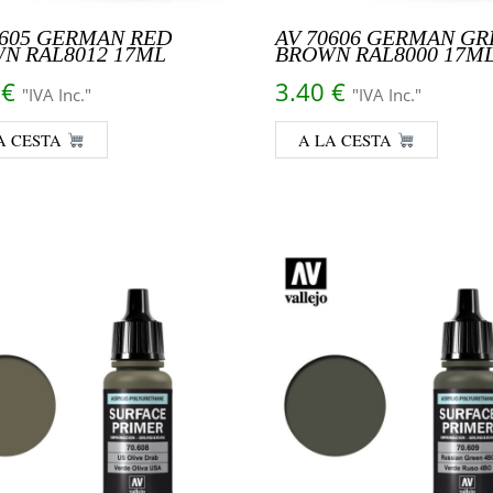
0605 GERMAN RED
AV 70606 GERMAN GR
N RAL8012 17ML
BROWN RAL8000 17M
0
€
3.40
€
"IVA Inc."
"IVA Inc."
A CESTA
A LA CESTA