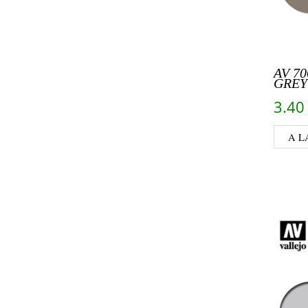
AV 70
GREY
3.4
A L