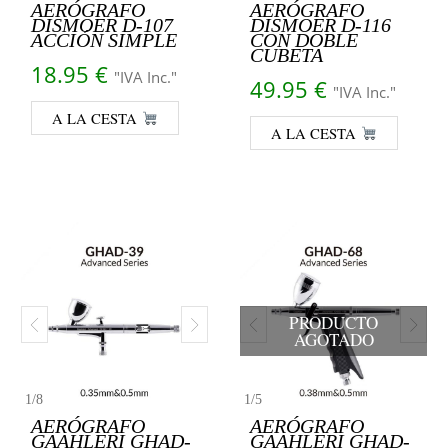
AERÓGRAFO
AERÓGRAFO
DISMOER D-107
DISMOER D-116
ACCIÓN SIMPLE
CON DOBLE
CUBETA
18.95
€
"IVA Inc."
49.95
€
"IVA Inc."
A LA CESTA
A LA CESTA
PRODUCTO
AGOTADO
1
/
8
1
/
5
AERÓGRAFO
AERÓGRAFO
GAAHLERI GHAD-
GAAHLERI GHAD-