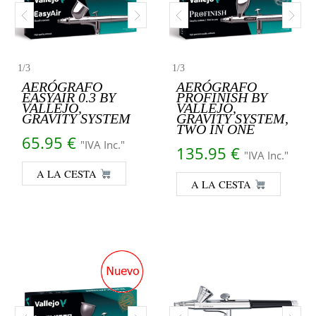
1
/
3
1
/
3
AERÓGRAFO
AERÓGRAFO
EASYAIR 0.3 BY
PROFINISH BY
VALLEJO,
VALLEJO,
GRAVITY SYSTEM
GRAVITY SYSTEM,
TWO IN ONE
65.95
€
"IVA Inc."
135.95
€
"IVA Inc."
A LA CESTA
A LA CESTA