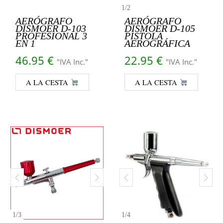
1
/
2
AERÓGRAFO
AERÓGRAFO
DISMOER D-103
DISMOER D-105
PROFESIONAL 3
PISTOLA
EN 1
AEROGRÁFICA
46.95
€
22.95
€
"IVA Inc."
"IVA Inc."
A LA CESTA
A LA CESTA
1
/
3
1
/
4