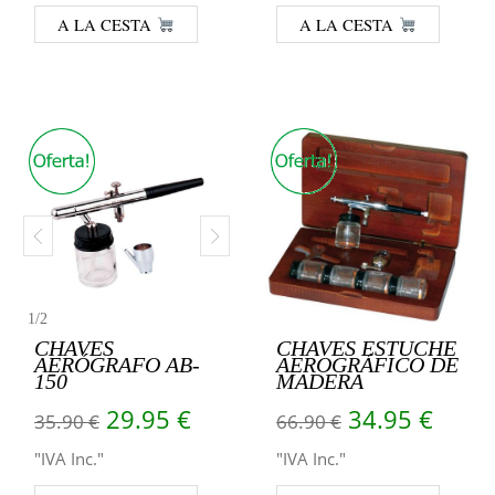
A LA CESTA
A LA CESTA
1
/
2
CHAVES
CHAVES ESTUCHE
AERÓGRAFO AB-
AEROGRÁFICO DE
150
MADERA
El precio original era: 35.90 €.
El precio actual es: 29.95 €
El precio orig
El pr
29.95
€
34.95
€
35.90
€
66.90
€
"IVA Inc."
"IVA Inc."