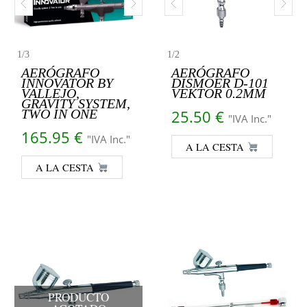
1
/
3
1
/
2
AERÓGRAFO
AERÓGRAFO
INNOVATOR BY
DISMOER D-101
VALLEJO,
VEKTOR 0.2MM
GRAVITY SYSTEM,
TWO IN ONE
25.50
€
"IVA Inc."
165.95
€
"IVA Inc."
A LA CESTA
A LA CESTA
PRODUCTO