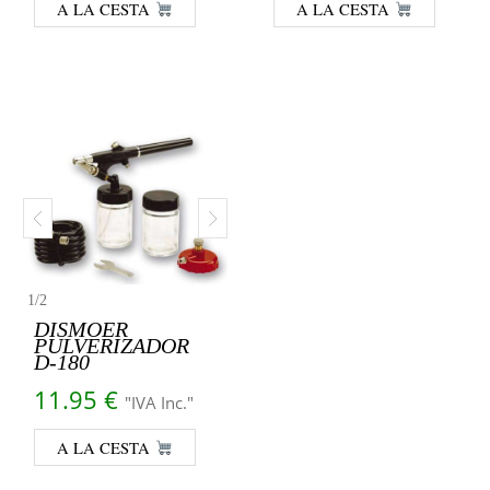
A LA CESTA
A LA CESTA
1
/
2
DISMOER
PULVERIZADOR
D-180
11.95
€
"IVA Inc."
A LA CESTA