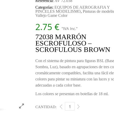
Referencia:
AV 72.038
Categorías:
EQUIPOS DE AEROGRAFIA Y
PINCELES MODELISMO
,
Pinturas de modeli
Vallejo Game Color
2.75
€
"IVA Inc."
72038 MARRÓN
ESCROFULOSO –
SCROFULOUS BROWN
Con el sistema de pintura para figuras BSL (Base
Sombra, Luz), basado en agrupaciones de tres co
cromáticamente compatibles, facilita una fácil el
colores para pintar su miniatura con las luces y 
adecuadas a cada color base.
Los colores se presentan en botellas de 18 ml.
CANTIDAD:
016 MARRÓN ESCROFULOSO 