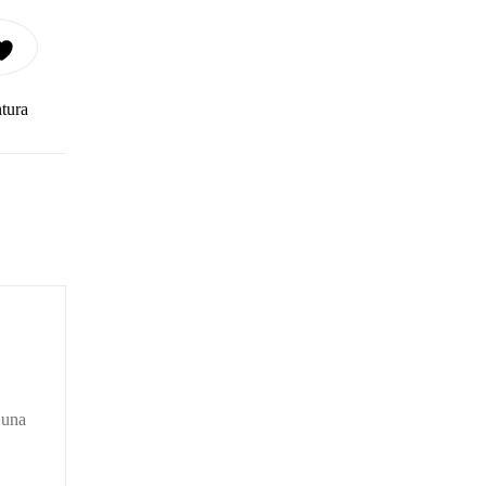
ntura
 una