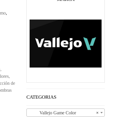
smo
,
,
lores,
ección de
sombras
CATEGORIAS
Vallejo Game Color
×
- SCROFULOUS BROWN 72038 CANTIDAD