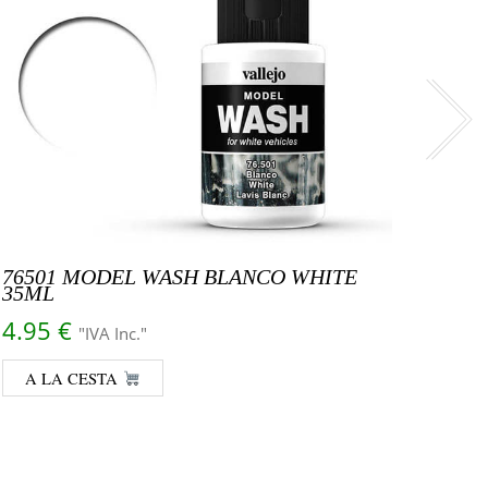
76501 MODEL WASH BLANCO WHITE
CHAV
35ML
35.9
4.95
€
"IVA Inc."
A 
A LA CESTA