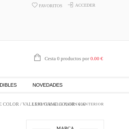
ACCEDER
FAVORITOS
Cesta 0 productos por
0.00
€
DIBLES
NOVEDADES
VOLVER A LA PÁGINA ANTERIOR
E COLOR
/
VALLEJO GAME COLOR
/ 016
MARCA