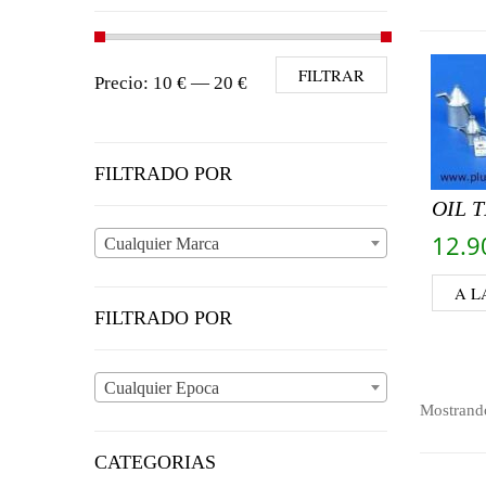
Precio mínimo
Precio máximo
FILTRAR
Precio:
10 €
—
20 €
FILTRADO POR
OIL T
12.
Cualquier Marca
A L
FILTRADO POR
Cualquier Epoca
Mostrando
CATEGORIAS