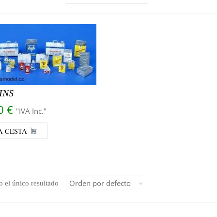
INS
90
€
"IVA Inc."
A CESTA
 el único resultado