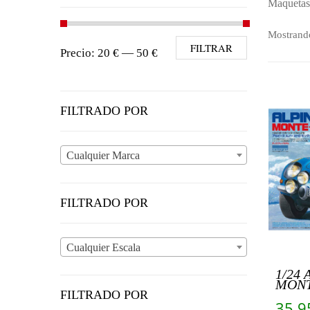
Maquetas 
Mostrando
Precio mínimo
Precio máximo
FILTRAR
Precio:
20 €
—
50 €
FILTRADO POR
Cualquier Marca
FILTRADO POR
Cualquier Escala
1/24
MONT
FILTRADO POR
35.