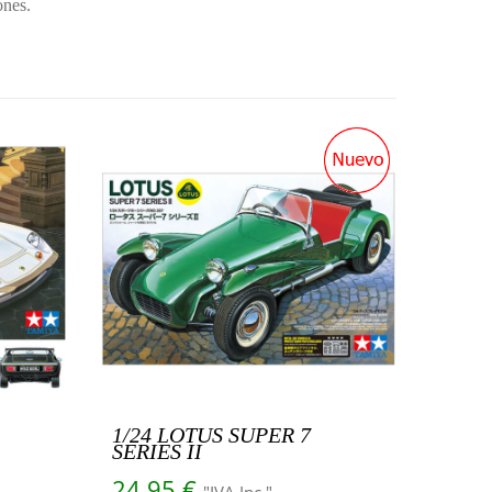
ones.
1/24 LOTUS SUPER 7
SERIES II
24.95
€
"IVA Inc."