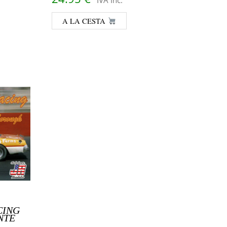
A LA CESTA
CING
NTE