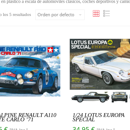
en plástico a escala de automóviles clásicos, coches deportivos y cami
 los 5 resultados
 ALPINE RENAULT A110
1/24 LOTUS EUROPA
E CARLO ’71
SPECIAL
95
€
34.95
€
"IVA Inc."
"IVA Inc."