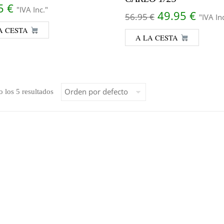
95
€
"IVA Inc."
El precio orig
El pr
49.95
€
56.95
€
"IVA In
A CESTA
A LA CESTA
 los 5 resultados