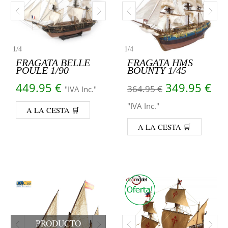
1
/
4
1
/
4
FRAGATA BELLE
FRAGATA HMS
POULE 1/90
BOUNTY 1/45
El precio or
El 
449.95
€
349.95
€
364.95
€
"IVA Inc."
"IVA Inc."
A LA CESTA 🛒
A LA CESTA 🛒
PRODUCTO