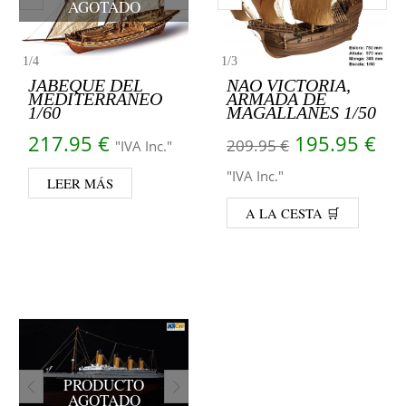
AGOTADO
1
/
4
1
/
3
JABEQUE DEL
NAO VICTORIA,
MEDITERRANEO
ARMADA DE
1/60
MAGALLANES 1/50
El precio or
El 
217.95
€
195.95
€
209.95
€
"IVA Inc."
"IVA Inc."
LEER MÁS
A LA CESTA 🛒
PRODUCTO
AGOTADO