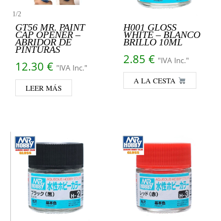
1
/
2
GT56 MR. PAINT
H001 GLOSS
CAP OPENER –
WHITE – BLANCO
ABRIDOR DE
BRILLO 10ML
PINTURAS
2.85
€
"IVA Inc."
12.30
€
"IVA Inc."
A LA CESTA
LEER MÁS