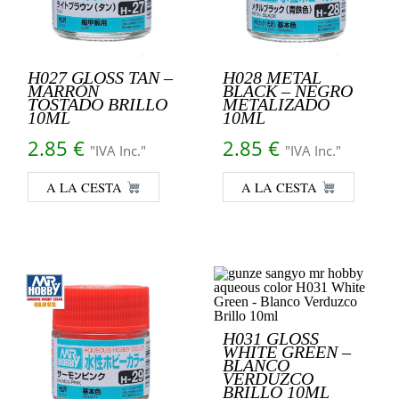
H027 GLOSS TAN –
H028 METAL
MARRÓN
BLACK – NEGRO
TOSTADO BRILLO
METALIZADO
10ML
10ML
2.85
€
2.85
€
"IVA Inc."
"IVA Inc."
A LA CESTA
A LA CESTA
H031 GLOSS
WHITE GREEN –
BLANCO
VERDUZCO
BRILLO 10ML