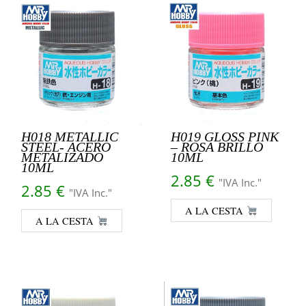
H018 METALLIC
H019 GLOSS PINK
STEEL- ACERO
– ROSA BRILLO
METALIZADO
10ML
10ML
2.85
€
"IVA Inc."
2.85
€
"IVA Inc."
A LA CESTA
A LA CESTA