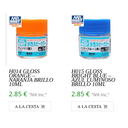
H014 GLOSS
H015 GLOSS
ORANGE –
BRIGHT BLUE –
NARANJA BRILLO
AZUL LUMINOSO
10ML
BRILLO 10ML
2.85
€
2.85
€
"IVA Inc."
"IVA Inc."
A LA CESTA
A LA CESTA