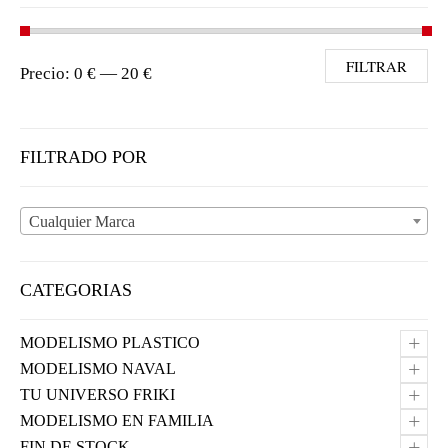
Precio mínimo
Precio máximo
FILTRAR
Precio:
0 €
—
20 €
FILTRADO POR
Cualquier Marca
CATEGORIAS
+
MODELISMO PLASTICO
+
MODELISMO NAVAL
+
TU UNIVERSO FRIKI
+
MODELISMO EN FAMILIA
+
FIN DE STOCK