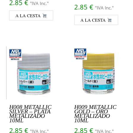
2.85
€
"IVA Inc."
2.85
€
"IVA Inc."
A LA CESTA
A LA CESTA
H008 METALLIC
H009 METALLIC
SILVER – PLATA
GOLD – ORO
METALIZADO
METALIZADO
10ML
10ML
2.85
€
2.85
€
"IVA Inc."
"IVA Inc."