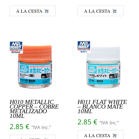
A LA CESTA
A LA CESTA
H010 METALLIC
H011 FLAT WHITE
COPPER – COBRE
– BLANCO MATE
METALIZADO
10ML
10ML
2.85
€
"IVA Inc."
2.85
€
"IVA Inc."
A LA CESTA