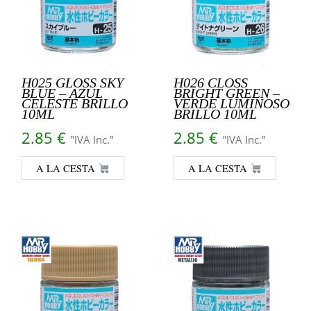
H025 GLOSS SKY
H026 CLOSS
BLUE – AZUL
BRIGHT GREEN –
CELESTE BRILLO
VERDE LUMINOSO
10ML
BRILLO 10ML
2.85
€
2.85
€
"IVA Inc."
"IVA Inc."
A LA CESTA
A LA CESTA