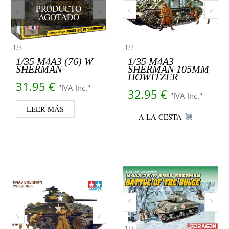
PRODUCTO
AGOTADO
1
/
3
1
/
2
1/35 M4A3 (76) W
1/35 M4A3
SHERMAN
SHERMAN 105MM
HOWITZER
31.95
€
"IVA Inc."
32.95
€
"IVA Inc."
LEER MÁS
A LA CESTA
1
/
2