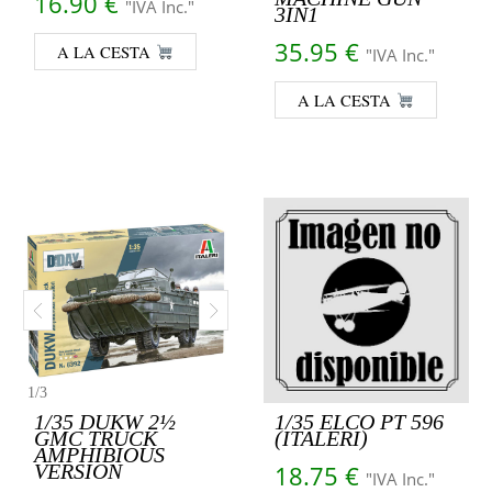
16.90
€
"IVA Inc."
3IN1
35.95
€
A LA CESTA
"IVA Inc."
A LA CESTA
1
/
3
1/35 DUKW 2½
1/35 ELCO PT 596
GMC TRUCK
(ITALERI)
AMPHIBIOUS
VERSION
18.75
€
"IVA Inc."