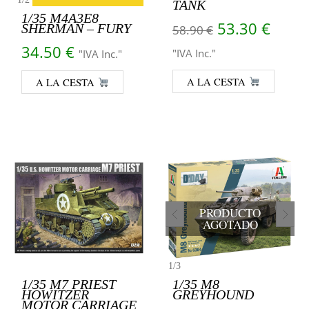
TANK
1/35 M4A3E8
El precio orig
El pr
53.30
€
SHERMAN – FURY
58.90
€
34.50
€
"IVA Inc."
"IVA Inc."
A LA CESTA
A LA CESTA
PRODUCTO
AGOTADO
1
/
3
1/35 M7 PRIEST
1/35 M8
HOWITZER
GREYHOUND
MOTOR CARRIAGE