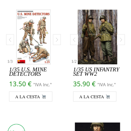
1
/
3
1
/
2
1/35 U.S. MINE
1/35 US INFANTRY
DETECTORS
SET WW2
13.50
€
35.90
€
"IVA Inc."
"IVA Inc."
A LA CESTA
A LA CESTA