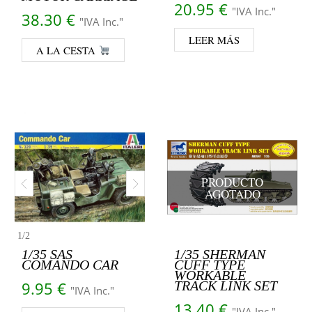
20.95
€
"IVA Inc."
38.30
€
"IVA Inc."
LEER MÁS
A LA CESTA
PRODUCTO
AGOTADO
1
/
2
1/35 SAS
1/35 SHERMAN
COMANDO CAR
CUFF TYPE
WORKABLE
9.95
€
TRACK LINK SET
"IVA Inc."
13.40
€
"IVA Inc."