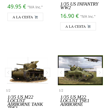
1/35 US INFANTRY
49.95
€
"IVA Inc."
WW2
16.90
€
"IVA Inc."
A LA CESTA
A LA CESTA
1
/
2
1
/
2
1/35 US M22
1/35 US M22
LOCUST
LOCUST T9E1
AIRBORNE TANK
AIRBORNE
T9E1