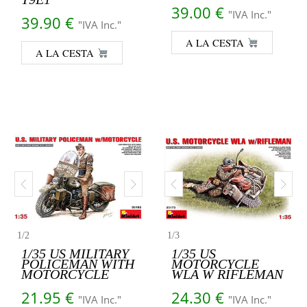
39.00
€
"IVA Inc."
39.90
€
"IVA Inc."
A LA CESTA
A LA CESTA
1
/
2
1
/
3
1/35 US MILITARY
1/35 US
POLICEMAN WITH
MOTORCYCLE
MOTORCYCLE
WLA W RIFLEMAN
21.95
€
24.30
€
"IVA Inc."
"IVA Inc."