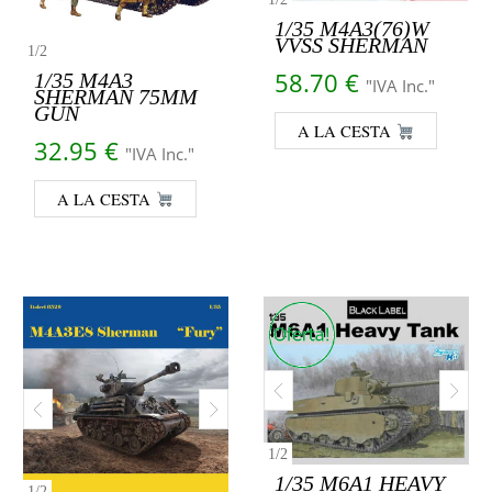
1/35 M4A3(76)W
VVSS SHERMAN
1
/
2
58.70
€
1/35 M4A3
"IVA Inc."
SHERMAN 75MM
GUN
A LA CESTA
32.95
€
"IVA Inc."
A LA CESTA
1
/
2
1/35 M6A1 HEAVY
1
/
2