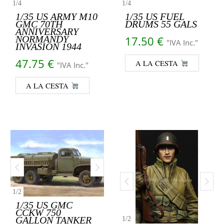
1
/
4
1
/
4
1/35 US ARMY M10
1/35 US FUEL
GMC 70TH
DRUMS 55 GALS
ANNIVERSARY
NORMANDY
17.50
€
"IVA Inc."
INVASION 1944
47.75
€
A LA CESTA
"IVA Inc."
A LA CESTA
1
/
2
1/35 US GMC
CCKW 750
GALLON TANKER
1
/
2