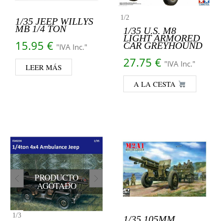
1
/
2
1/35 JEEP WILLYS
MB 1/4 TON
1/35 U.S. M8
LIGHT ARMORED
15.95
€
CAR GREYHOUND
"IVA Inc."
27.75
€
"IVA Inc."
LEER MÁS
A LA CESTA
PRODUCTO
AGOTADO
1
/
3
1/35 105MM