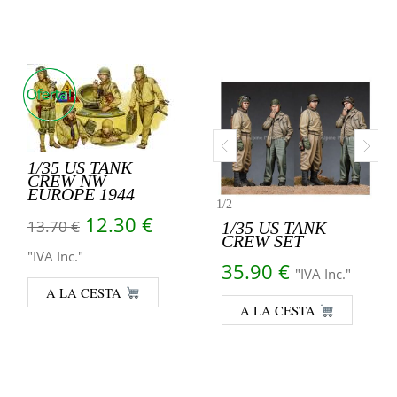
1/35 US TANK
CREW NW
EUROPE 1944
1
/
2
El precio original era: 13.70 €.
El precio actual es: 12.30 €
12.30
€
13.70
€
1/35 US TANK
CREW SET
"IVA Inc."
35.90
€
"IVA Inc."
A LA CESTA
A LA CESTA