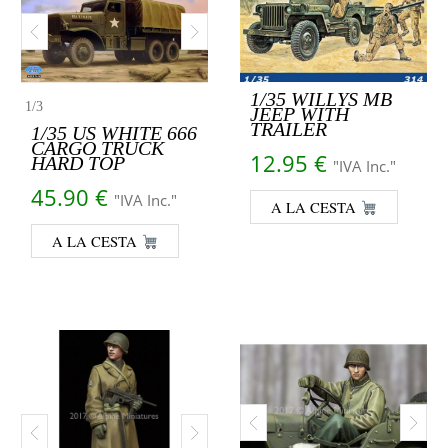
1/35 WILLYS MB
1
/
3
JEEP WITH
TRAILER
1/35 US WHITE 666
CARGO TRUCK
12.95
€
HARD TOP
"IVA Inc."
45.90
€
"IVA Inc."
A LA CESTA
A LA CESTA