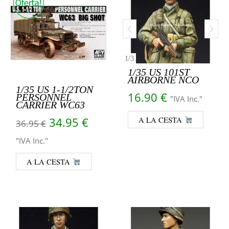
1
/
3
1/35 US 101ST
AIRBORNE NCO
1/35 US 1-1/2TON
16.90
€
PERSONNEL
"IVA Inc."
CARRIER WC63
El precio original era: 36.95 €.
El precio actual es: 34.95 €
34.95
€
A LA CESTA
36.95
€
"IVA Inc."
A LA CESTA