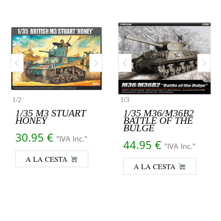
1
/
2
1
/
3
1/35 M3 STUART
1/35 M36/M36B2
HONEY
BATTLE OF THE
BULGE
30.95
€
"IVA Inc."
44.95
€
"IVA Inc."
A LA CESTA
A LA CESTA