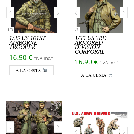
1
/
3
1
/
2
1/35 US 101ST
1/35 US 3RD
AIRBORNE
ARMORED
TROOPER
DIVISION
CORPORAL
16.90
€
"IVA Inc."
16.90
€
"IVA Inc."
A LA CESTA
A LA CESTA