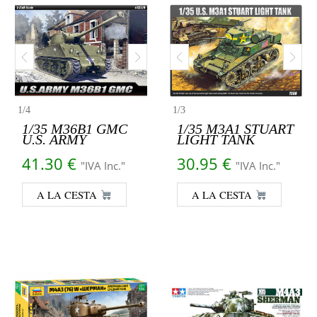
1
/
4
1
/
3
1/35 M36B1 GMC
1/35 M3A1 STUART
U.S. ARMY
LIGHT TANK
41.30
€
30.95
€
"IVA Inc."
"IVA Inc."
A LA CESTA
A LA CESTA