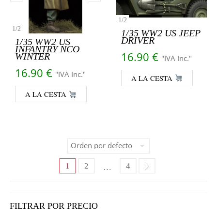
1
/
2
1
/
2
1/35 WW2 US JEEP
DRIVER
1/35 WW2 US
INFANTRY NCO
16.90
€
WINTER
"IVA Inc."
16.90
€
"IVA Inc."
A LA CESTA
A LA CESTA
1
2
4
…
FILTRAR POR PRECIO