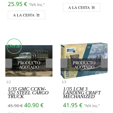
25.95
€
"IVA Inc."
A LA CESTA
A LA CESTA
PRODUCTO
PRODUCTO
AGOTADO
AGOTADO
1
/
2
1
/
3
1/35 GMC CCKW-
1/35 LCM 3
352 STEEL CARGO
LANDING CRAFT
TRUCK
MECHANIZED
El precio original era: 45.90 €.
El precio actual es: 40.90 €
40.90
€
41.95
€
45.90
€
"IVA Inc."