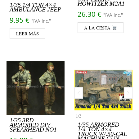
HOWITZER M2A1
1/35 1/4 TON 4×4
AMBULANCE JEEP
26.30
€
"IVA Inc."
9.95
€
"IVA Inc."
A LA CESTA
LEER MÁS
1
/
3
1/35 3RD
1/35 ARMORED
ARMORED DIV
1/4-TON 4×4
SPEARHEAD NO1
TRUCK W/.50-CAL
MACHINE GUN