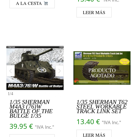
A LA CESTA
LEER MÁS
PRODUCTO
AGOTADO
1
/
4
1/35 SHERMAN
1/35 SHERMAN T62
M4A3 (76)W
STEEL WORKABLE
BATTLE OF THE
TRACK LINK SET
BULGE 1/35
13.40
€
"IVA Inc."
39.95
€
"IVA Inc."
LEER MÁS