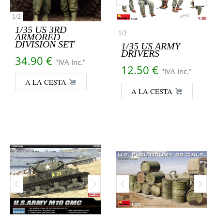
1
/
2
1/35 US 3RD
1
/
2
ARMORED
DIVISION SET
1/35 US ARMY
DRIVERS
34.90
€
"IVA Inc."
12.50
€
"IVA Inc."
A LA CESTA
A LA CESTA