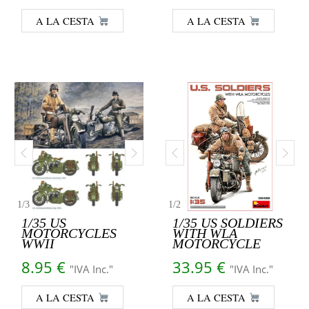
A LA CESTA
A LA CESTA
1
/
3
1
/
2
1/35 US
1/35 US SOLDIERS
MOTORCYCLES
WITH WLA
WWII
MOTORCYCLE
8.95
€
33.95
€
"IVA Inc."
"IVA Inc."
A LA CESTA
A LA CESTA