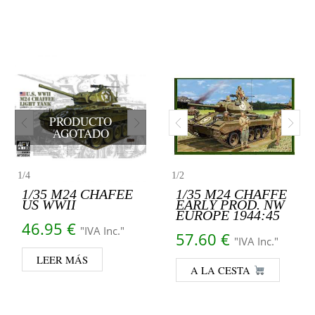
PRODUCTO
AGOTADO
1
/
4
1
/
2
1/35 M24 CHAFEE
1/35 M24 CHAFFE
US WWII
EARLY PROD. NW
EUROPE 1944:45
46.95
€
"IVA Inc."
57.60
€
"IVA Inc."
LEER MÁS
A LA CESTA