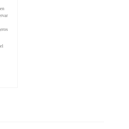
 en
rvar
geros
el