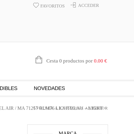
ACCEDER
FAVORITOS
Cesta 0 productos por
0.00
€
DIBLES
NOVEDADES
VOLVER A LA PÁGINA ANTERIOR
L AIR
/ MA 71257 RLM76 LICHTBLAU – LIGHT
MARCA