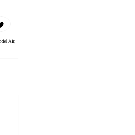
 - LIGHT BLUE RLM76 17ML CANTIDAD
del Air
,