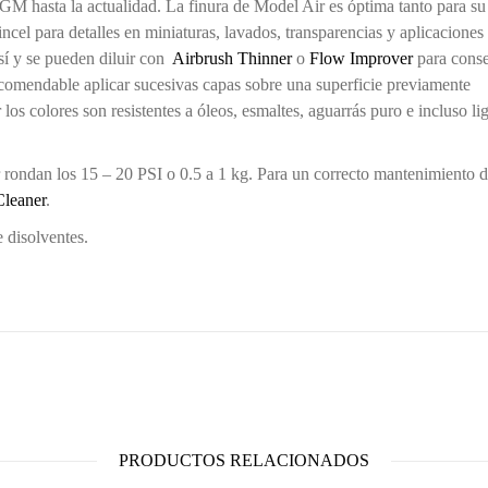
1ªGM hasta la actualidad. La finura de Model Air es óptima tanto para su
cel para detalles en miniaturas, lavados, transparencias y aplicaciones
sí y se pueden diluir con
Airbrush Thinner
o
Flow Improver
para conse
ecomendable aplicar sucesivas capas sobre una superficie previamente
s colores son resistentes a óleos, esmaltes, aguarrás puro e incluso li
rondan los 15 – 20 PSI o 0.5 a 1 kg. Para un correcto mantenimiento d
Cleaner
.
 disolventes.
PRODUCTOS RELACIONADOS