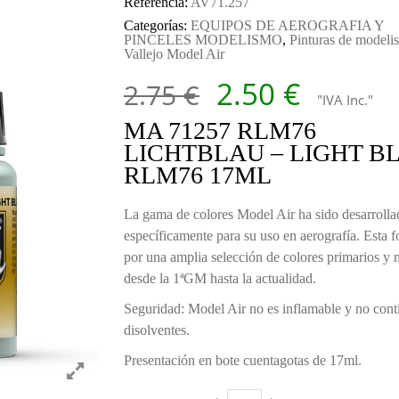
Referencia:
AV71.257
Categorías:
EQUIPOS DE AEROGRAFIA Y
PINCELES MODELISMO
,
Pinturas de modeli
Vallejo Model Air
El precio orig
El prec
2.50
€
2.75
€
"IVA Inc."
MA 71257 RLM76
LICHTBLAU – LIGHT B
RLM76 17ML
La gama de colores Model Air ha sido desarrolla
específicamente para su uso en aerografía. Esta 
por una amplia selección de colores primarios y m
desde la 1ªGM hasta la actualidad.
Seguridad: Model Air no es inflamable y no cont
disolventes.
Presentación en bote cuentagotas de 17ml.