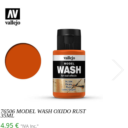
VÁLV
3.3
76506 MODEL WASH OXIDO RUST
35ML
A 
4.95
€
"IVA Inc."