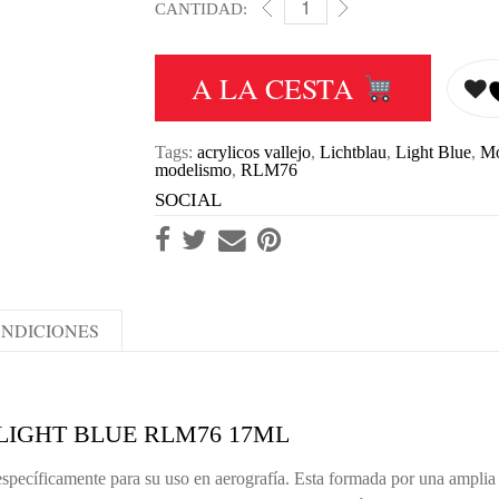
CANTIDAD:
MA 71257 RLM76 LICHTBLAU
A LA CESTA
Tags:
acrylicos vallejo
,
Lichtblau
,
Light Blue
,
Mo
modelismo
,
RLM76
SOCIAL
NDICIONES
 LIGHT BLUE RLM76 17ML
specíficamente para su uso en aerografía. Esta formada por una amplia