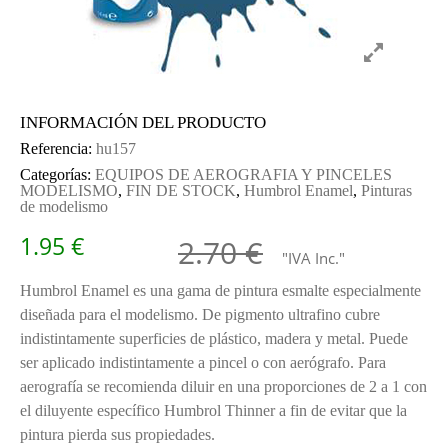
INFORMACIÓN DEL PRODUCTO
Referencia:
hu157
Categorías:
EQUIPOS DE AEROGRAFIA Y PINCELES
MODELISMO
,
FIN DE STOCK
,
Humbrol Enamel
,
Pinturas
de modelismo
El precio o
El precio a
1.95
€
2.70
€
"IVA Inc."
Humbrol Enamel es una gama de pintura esmalte especialmente
diseñada para el modelismo. De pigmento ultrafino cubre
indistintamente superficies de plástico, madera y metal. Puede
ser aplicado indistintamente a pincel o con aerógrafo. Para
aerografía se recomienda diluir en una proporciones de 2 a 1 con
el diluyente específico Humbrol Thinner a fin de evitar que la
pintura pierda sus propiedades.