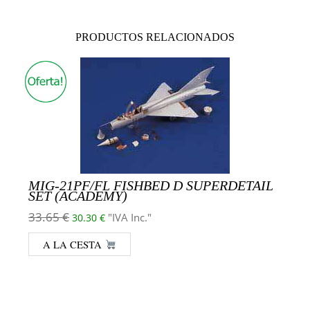
PRODUCTOS RELACIONADOS
MIG-21PF/FL FISHBED D SUPERDETAIL
SET (ACADEMY)
El precio original era: 33.65 €.
El precio actual es: 30.30 €.
33.65
€
"IVA Inc."
30.30
€
A LA CESTA