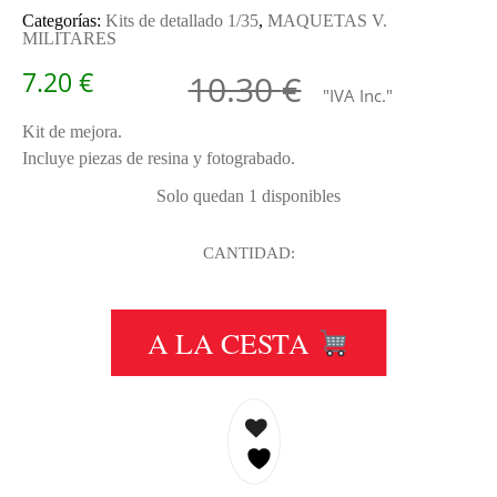
Categorías:
Kits de detallado 1/35
,
MAQUETAS V.
MILITARES
El precio o
El precio a
7.20
€
10.30
€
"IVA Inc."
Kit de mejora.
Incluye piezas de resina y fotograbado.
Solo quedan 1 disponibles
CANTIDAD:
MARDER III PLANETARY DIFERENT
A LA CESTA