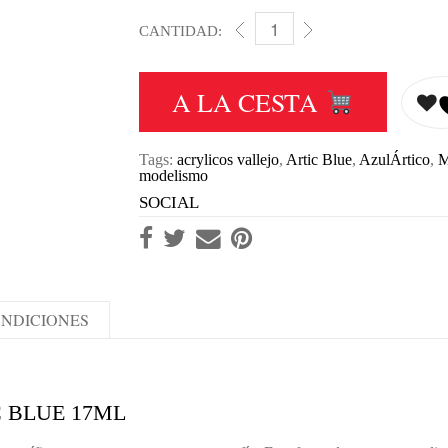
CANTIDAD:
MA 71071 AZUL ÁRTICO - A
A LA CESTA
Tags:
acrylicos vallejo
,
Artic Blue
,
AzulÁrtico
,
M
modelismo
SOCIAL
NDICIONES
C BLUE 17ML