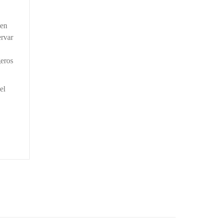
 en
rvar
geros
el