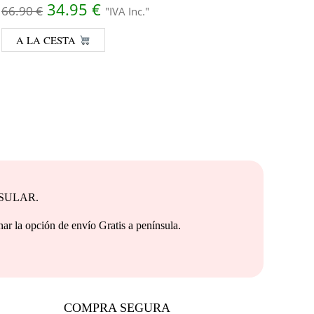
El precio original era: 66.90 €.
El precio actual es: 34.95 €.
34.95
€
2.7
66.90
€
"IVA Inc."
A LA CESTA
A 
NSULAR.
e envío Gratis a península.
COMPRA SEGURA