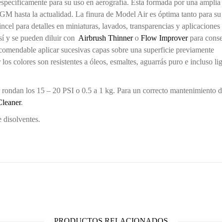
specíficamente para su uso en aerografía. Esta formada por una amplia
1ªGM hasta la actualidad. La finura de Model Air es óptima tanto para su
cel para detalles en miniaturas, lavados, transparencias y aplicaciones
sí y se pueden diluir con
Airbrush Thinner
o
Flow Improver
para conse
ecomendable aplicar sucesivas capas sobre una superficie previamente
s colores son resistentes a óleos, esmaltes, aguarrás puro e incluso li
rondan los 15 – 20 PSI o 0.5 a 1 kg. Para un correcto mantenimiento d
Cleaner
.
 disolventes.
PRODUCTOS RELACIONADOS