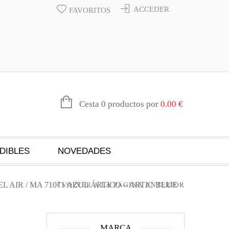
ACCEDER
FAVORITOS
Cesta 0 productos por
0.00
€
DIBLES
NOVEDADES
VOLVER A LA PÁGINA ANTERIOR
L AIR
/ MA 71071 AZUL ÁRTICO – ARTIC BLUE
MARCA