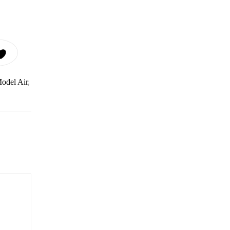
RTIC BLUE 17ML CANTIDAD
odel Air
,