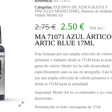
Referencia:
AV71.071
Categorías:
EQUIPOS DE AEROGRAFIA Y
PINCELES MODELISMO
,
Pinturas de modeli
Vallejo Model Air
El precio orig
El prec
2.50
€
2.75
€
"IVA Inc."
MA 71071 AZUL ÁRTICO
ARTIC BLUE 17ML
Esta formada por una amplia selección de colore
primarios y militares desde la 1ªGM hasta la actu
gama de colores Model Air ha sido desarrollada
específicamente para su uso en aerografía. Esta 
por una amplia selección de colores primarios y m
desde la 1ªGM hasta la actualidad.
Seguridad: Model Air no es inflamable y no cont
disolventes.
Presentación en bote cuentagotas de 17ml.