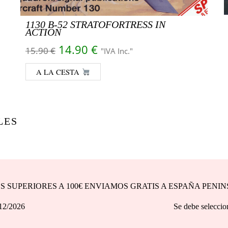
1130 B-52 STRATOFORTRESS IN
ACTION
El precio original era: 15.90 €.
El precio actual es: 14.90
14.90
€
15.90
€
"IVA Inc."
A LA CESTA
LES
DOS SUPERIORES A 100€ ENVIAMOS GRATIS A ESPAÑA PENI
asta 31/12/2026 Se debe seleccionar la opción d