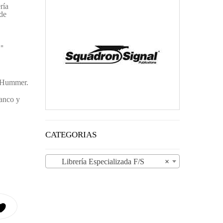
ría
de
ginal era: 15.90 €.
recio actual es: 14.90 €.
."
l Hummer.
lanco y
CATEGORIAS
Librería Especializada F/S
×
ACTION CANTIDAD