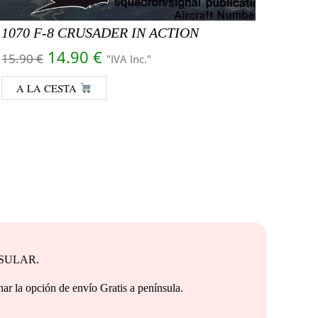
1070 F-8 CRUSADER IN ACTION
1085
El precio original era: 15.90 €.
El precio actual es: 14.90 €.
14.90
€
15.90
€
"IVA Inc."
15.9
 €.
A LA CESTA
A 
NSULAR.
e envío Gratis a península.