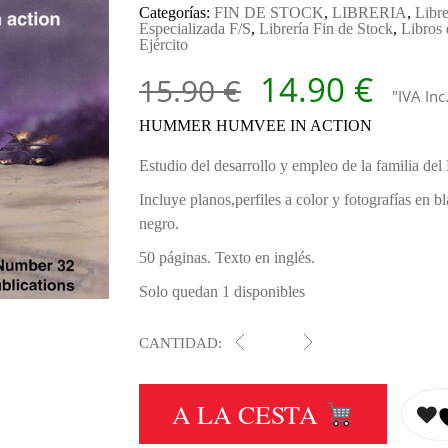
Categorías:
FIN DE STOCK
,
LIBRERIA
,
Libre
Especializada F/S
,
Librería Fin de Stock
,
Libros 
Ejército
El precio ori
El p
14.90
€
15.90
€
"IVA Inc
HUMMER HUMVEE IN ACTION
Estudio del desarrollo y empleo de la familia de
Incluye planos,perfiles a color y fotografías en b
negro.
50 páginas. Texto en inglés.
Solo quedan 1 disponibles
CANTIDAD:
2032 HUMMER HUMVEE IN 
A LA CESTA