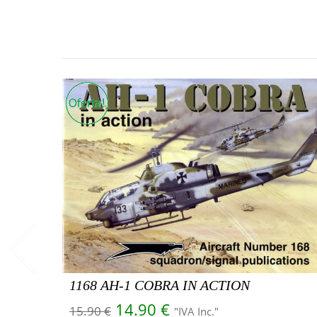
1168 AH-1 COBRA IN ACTION
El precio original era: 15.90 
El precio actual es: 
14.90
€
15.90
€
"IVA Inc."