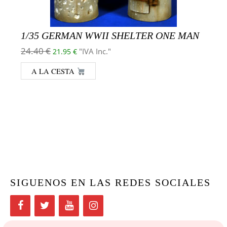
1/35 GERMAN WWII SHELTER ONE MAN
El precio original era: 24.40 €.
El precio actual es: 21.95 €.
24.40
€
"IVA Inc."
21.95
€
A LA CESTA
SIGUENOS EN LAS REDES SOCIALES