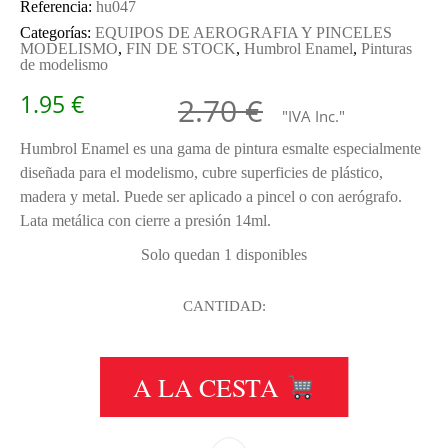
Referencia:
hu047
Categorías:
EQUIPOS DE AEROGRAFIA Y PINCELES
MODELISMO
,
FIN DE STOCK
,
Humbrol Enamel
,
Pinturas
de modelismo
El precio o
El precio a
1.95
€
2.70
€
"IVA Inc."
Humbrol Enamel es una gama de pintura esmalte especialmente
diseñada para el modelismo, cubre superficies de plástico,
madera y metal. Puede ser aplicado a pincel o con aerógrafo.
Lata metálica con cierre a presión 14ml.
Solo quedan 1 disponibles
CANTIDAD:
HU047 SEA BLUE GLOSS 14ML CAN
A LA CESTA