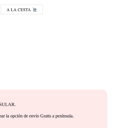
A LA CESTA
1043
 €.
15.9
A 
NSULAR.
e envío Gratis a península.