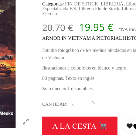
Categorías:
FIN DE STOCK
,
LIBRERIA
,
Libre
Especializada F/S
,
Librería Fin de Stock
,
Libros 
Ejército
El precio ori
El p
19.95
€
20.70
€
"IVA Inc
ARMOR IN VIETNAM A PICTORIAL HIST
Estudio fotográfico de los medios blindados en l
de Vietnam.
Ilustraciones a color,fotos en blanco y negro.
80 páginas. Texto en inglés.
Solo quedan 1 disponibles
CANTIDAD:
6033 ARMOR IN VIETNAM A 
A LA CESTA