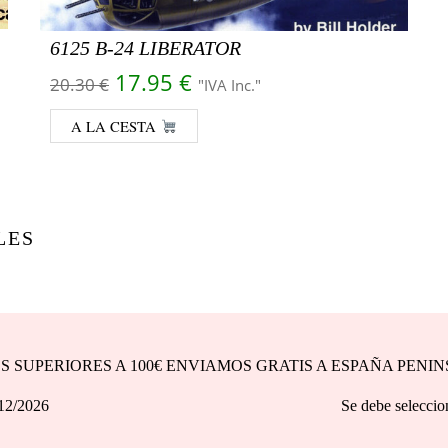
6125 B-24 LIBERATOR
€.
14.90 €.
El precio original era: 20.30 €.
El precio actual es: 17.95
17.95
€
20.30
€
"IVA Inc."
A LA CESTA
LES
DOS SUPERIORES A 100€ ENVIAMOS GRATIS A ESPAÑA PENI
asta 31/12/2026 Se debe seleccionar la opción d