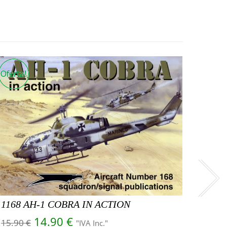
1168 AH-1 COBRA IN ACTION
El precio original era: 15.90 €.
El precio actual es: 14.90 €.
14.90
€
15.90
€
"IVA Inc."