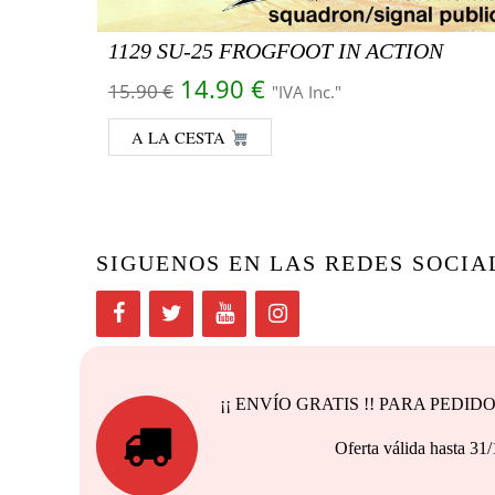
1129 SU-25 FROGFOOT IN ACTION
El precio original era: 15.90 
El precio actual es: 
14.90
€
15.90
€
"IVA Inc."
A LA CESTA
SIGUENOS EN LAS REDES SOCIA
¡¡ ENVÍO GRATIS !! PARA PEDI
Oferta válida h