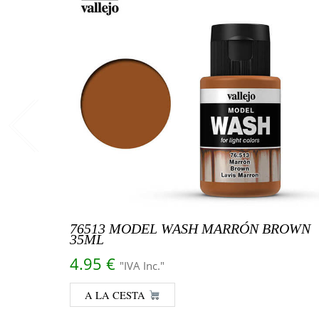
76513 MODEL WASH MARRÓN BROWN
35ML
4.95
€
"IVA Inc."
A LA CESTA