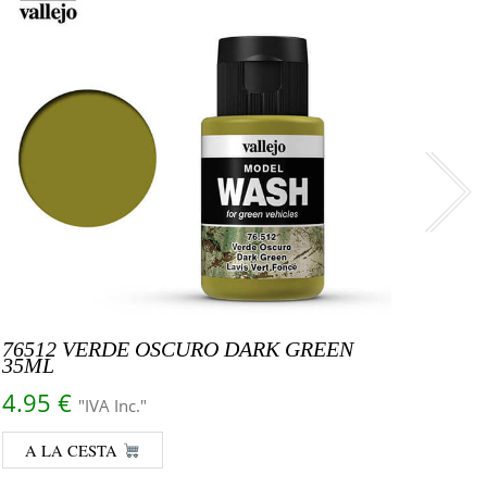
76512 VERDE OSCURO DARK GREEN
7650
35ML
35M
4.95
€
4.9
"IVA Inc."
A LA CESTA
A 