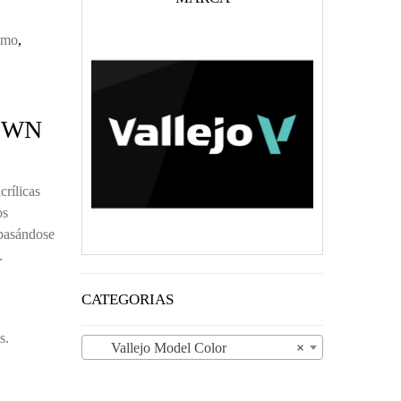
smo
,
OWN
rílicas
os
 basándose
.
CATEGORIAS
s.
Vallejo Model Color
×
N SAND 70.876 18ML CANTIDAD