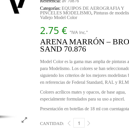
Referencia:
av 70876
Categorías:
EQUIPOS DE AEROGRAFIA Y
PINCELES MODELISMO
,
Pinturas de modeli
Vallejo Model Color
2.75
€
"IVA Inc."
ARENA MARRÓN – BR
SAND 70.876
Model Color es la gama mas amplia de pinturas ac
para Modelismo. Los colores se han seleccionad
siguiendo los criterios de los mejores modelistas
en referencias de Federal Standard, RAL y RLM
Colores acrílicos mates y opacos, de base agua,
especialmente formulados para su uso a pincel.
Presentación en botellas de 18 ml con cuentagota
CANTIDAD:
015 ARENA MARRÓN - BROW